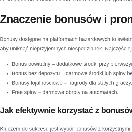
Znaczenie bonusów i pro
Bonusy dostępne na platformach hazardowych to świetny
aby uniknąć nieprzyjemnych niespodzianek. Najczęściej
Bonus powitalny – dodatkowe środki przy pierwsz
Bonus bez depozytu – darmowe środki lub spiny be
Bonusy lojalnościowe – nagrody dla stałych graczy
Free spiny – darmowe obroty na automatach.
Jak efektywnie korzystać z bonusó
Kluczem do sukcesu jest wybór bonusów z korzystnymi w