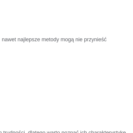
, nawet najlepsze metody mogą nie przynieść
trudności, dlatego warto poznać ich charakterystykę.