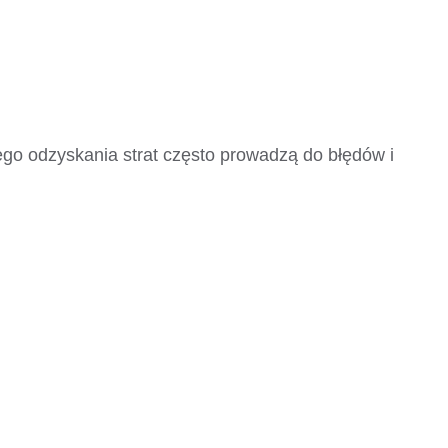
o odzyskania strat często prowadzą do błędów i