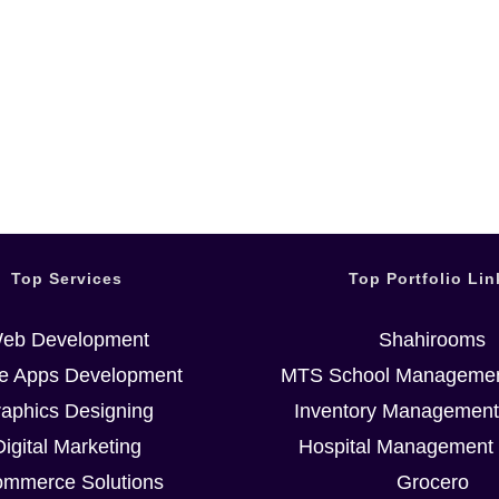
Top Services
Top Portfolio Lin
eb Development
Shahirooms
le Apps Development
MTS School Managemen
aphics Designing
Inventory Managemen
Digital Marketing
Hospital Management
mmerce Solutions
Grocero