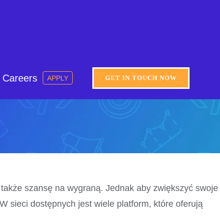
Careers
APPLY
GET IN TOUCH NOW
e także szansę na wygraną. Jednak aby zwiększyć swoje
sieci dostępnych jest wiele platform, które oferują