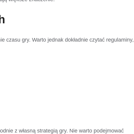
h
e czasu gry. Warto jednak dokładnie czytać regulaminy,
dnie z własną strategią gry. Nie warto podejmować