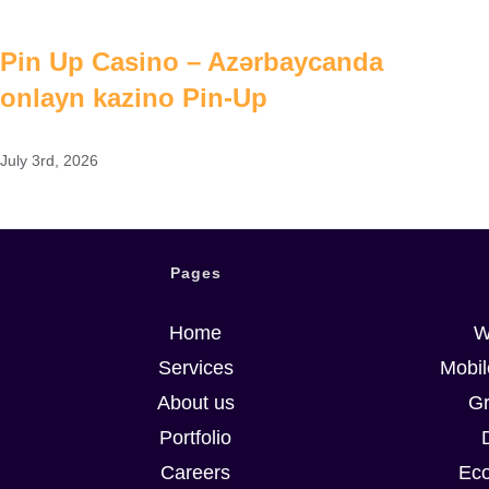
Pin Up Casino – Azərbaycanda
onlayn kazino Pin-Up
July 3rd, 2026
Pages
Home
W
Services
Mobi
Picking an Online Casino That
About us
Gr
Aligns with Your Choices
Portfolio
Careers
Eco