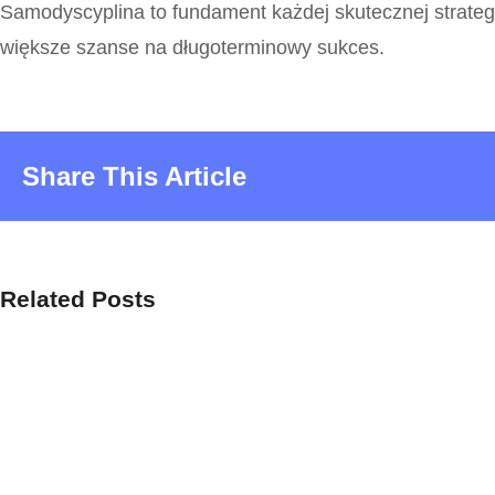
Samodyscyplina to fundament każdej skutecznej strategi
większe szanse na długoterminowy sukces.
Share This Article
Related Posts